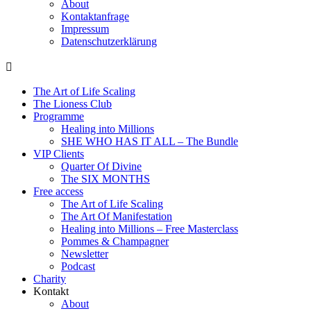
About
Kontaktanfrage
Impressum
Datenschutzerklärung
The Art of Life Scaling
The Lioness Club
Programme
Healing into Millions
SHE WHO HAS IT ALL – The Bundle
VIP Clients
Quarter Of Divine
The SIX MONTHS
Free access
The Art of Life Scaling
The Art Of Manifestation
Healing into Millions – Free Masterclass
Pommes & Champagner
Newsletter
Podcast
Charity
Kontakt
About