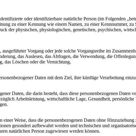
entifizierte oder identifizierbare natürliche Person (im Folgenden „betr
uordnung zu einer Kennung wie einem Namen, zu einer Kennnummer, zu 
 der physischen, physiologischen, genetischen, psychischen, wirtschaft
hren, ausgeführter Vorgang oder jede solche Vorgangsreihe im Zusamme
nderung, das Auslesen, das Abfragen, die Verwendung, die Offenlegun
g, das Löschen oder die Vernichtung.
ersonenbezogener Daten mit dem Ziel, ihre künftige Verarbeitung einz
zogener Daten, die darin besteht, dass diese personenbezogenen Daten 
glich Arbeitsleistung, wirtschaftliche Lage, Gesundheit, persönliche Vo
agen.
n einer Weise, dass die personenbezogenen Daten ohne Hinzuziehung zu
tionen gesondert aufbewahrt werden und technischen und organisatoris
rbaren natürlichen Person zugewiesen werden können.