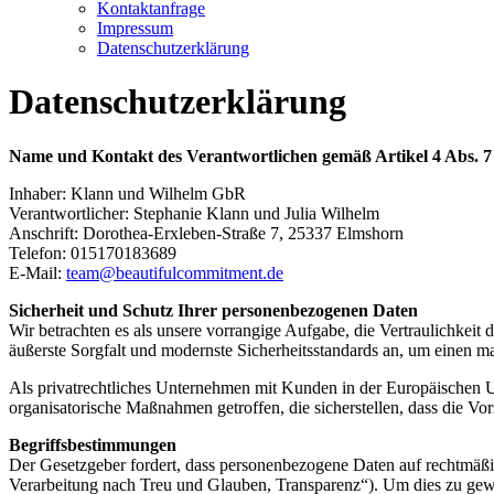
Kontaktanfrage
Impressum
Datenschutzerklärung
Datenschutz­erklärung
Name und Kontakt des Verantwortlichen gemäß Artikel 4 Abs.
Inhaber: Klann und Wilhelm GbR
Verantwortlicher: Stephanie Klann und Julia Wilhelm
Anschrift: Dorothea-Erxleben-Straße 7, 25337 Elmshorn
Telefon: 015170183689
E-Mail:
team@beautifulcommitment.de
Sicherheit und Schutz Ihrer personenbezogenen Daten
Wir betrachten es als unsere vorrangige Aufgabe, die Vertraulichkei
äußerste Sorgfalt und modernste Sicherheitsstandards an, um einen 
Als privatrechtliches Unternehmen mit Kunden in der Europäischen
organisatorische Maßnahmen getroffen, die sicherstellen, dass die Vo
Begriffsbestimmungen
Der Gesetzgeber fordert, dass personenbezogene Daten auf rechtmäßi
Verarbeitung nach Treu und Glauben, Transparenz“). Um dies zu gewäh