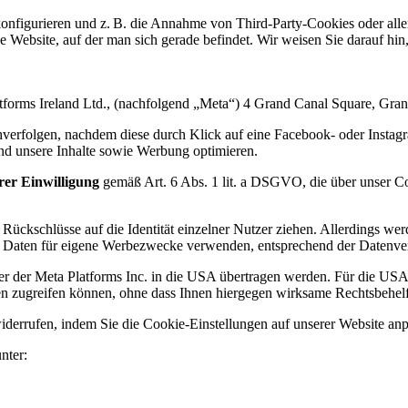
nfigurieren und z. B. die Annahme von Third-Party-Cookies oder alle
he Website, auf der man sich gerade befindet. Wir weisen Sie darauf hin
tforms Ireland Ltd.
, (nachfolgend „Meta“) 4 Grand Canal Square, Grand
hverfolgen, nachdem diese durch Klick auf eine Facebook- oder Insta
d unsere Inhalte sowie Werbung optimieren.
rer Einwilligung
gemäß Art. 6 Abs. 1 lit. a DSGVO, die über unser 
 Rückschlüsse auf die Identität einzelner Nutzer ziehen. Allerdings wer
se Daten für eigene Werbezwecke verwenden, entsprechend der Datenve
r der Meta Platforms Inc. in die USA übertragen werden. Für die USA 
en zugreifen können, ohne dass Ihnen hiergegen wirksame Rechtsbehelf
widerrufen, indem Sie die Cookie-Einstellungen auf unserer Website an
nter: