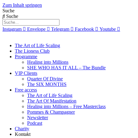
Zum Inhalt springen
Suche
Suche
Instagram
Envelope
Telegram
Facebook
Youtube
The Art of Life Scaling
The Lioness Club
Programme
Healing into Millions
SHE WHO HAS IT ALL – The Bundle
VIP Clients
Quarter Of Divine
The SIX MONTHS
Free access
The Art of Life Scaling
The Art Of Manifestation
Healing into Millions – Free Masterclass
Pommes & Champagner
Newsletter
Podcast
Charity
Kontakt