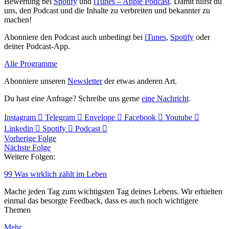
Bewertung bei
Spotify
und
iTunes – Apple Podcast
. Damit hilfst du
uns, den Podcast und die Inhalte zu verbreiten und bekannter zu
machen!
Abonniere den Podcast auch unbedingt bei
iTunes
,
Spotify
oder
deiner Podcast-App.
Alle Programme
Abonniere unseren
Newsletter
der etwas anderen Art.
Du hast eine Anfrage? Schreibe uns gerne
eine Nachricht
.
Instagram
Telegram
Envelope
Facebook
Youtube
Linkedin
Spotify
Podcast
Vorherige Folge
Nächste Folge
Weitere Folgen:
99 Was wirklich zählt im Leben
Mache jeden Tag zum wichtigsten Tag deines Lebens. Wir erhielten
einmal das besorgte Feedback, dass es auch noch wichtigere
Themen
Mehr...