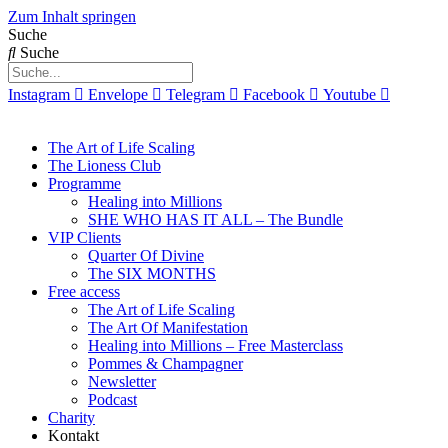
Zum Inhalt springen
Suche
Suche
Instagram
Envelope
Telegram
Facebook
Youtube
The Art of Life Scaling
The Lioness Club
Programme
Healing into Millions
SHE WHO HAS IT ALL – The Bundle
VIP Clients
Quarter Of Divine
The SIX MONTHS
Free access
The Art of Life Scaling
The Art Of Manifestation
Healing into Millions – Free Masterclass
Pommes & Champagner
Newsletter
Podcast
Charity
Kontakt