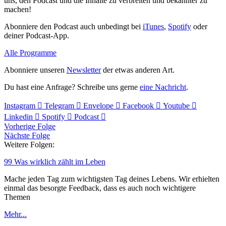
uns, den Podcast und die Inhalte zu verbreiten und bekannter zu
machen!
Abonniere den Podcast auch unbedingt bei
iTunes
,
Spotify
oder
deiner Podcast-App.
Alle Programme
Abonniere unseren
Newsletter
der etwas anderen Art.
Du hast eine Anfrage? Schreibe uns gerne
eine Nachricht
.
Instagram
Telegram
Envelope
Facebook
Youtube
Linkedin
Spotify
Podcast
Vorherige Folge
Nächste Folge
Weitere Folgen:
99 Was wirklich zählt im Leben
Mache jeden Tag zum wichtigsten Tag deines Lebens. Wir erhielten
einmal das besorgte Feedback, dass es auch noch wichtigere
Themen
Mehr...