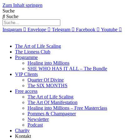
Zum Inhalt springen
Suche
Suche
Instagram
Envelope
Telegram
Facebook
Youtube
The Art of Life Scaling
The Lioness Club
Programme
Healing into Millions
SHE WHO HAS IT ALL – The Bundle
VIP Clients
Quarter Of Divine
The SIX MONTHS
Free access
The Art of Life Scaling
The Art Of Manifestation
Healing into Millions – Free Masterclass
Pommes & Champagner
Newsletter
Podcast
Charity
Kontakt