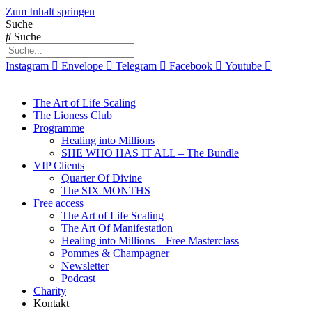
Zum Inhalt springen
Suche
Suche
Instagram
Envelope
Telegram
Facebook
Youtube
The Art of Life Scaling
The Lioness Club
Programme
Healing into Millions
SHE WHO HAS IT ALL – The Bundle
VIP Clients
Quarter Of Divine
The SIX MONTHS
Free access
The Art of Life Scaling
The Art Of Manifestation
Healing into Millions – Free Masterclass
Pommes & Champagner
Newsletter
Podcast
Charity
Kontakt